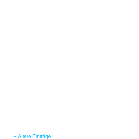
„Das mag ja in den Konzernen so sein.
Bei uns ist das nicht so. Wir sind…“,
höre ich immer wieder, wenn wir auf die
Ergebnisse der Gallup Engagement...
« Ältere Einträge