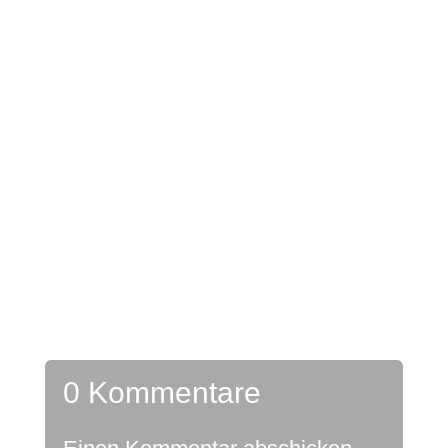
Viele Veränderungsvorhaben zielen auf den Wandel
zu einem agilen und digitalisierten Unternehmen mit
flachen Hierarchien und eigenverantwortlichen
Mitarbeitern. Ein Großteil...
0 Kommentare